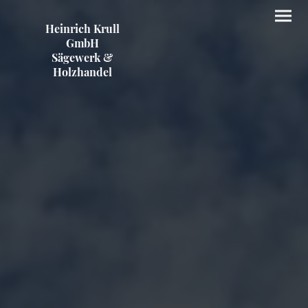
Heinrich Krull
GmbH
Sägewerk &
Holzhandel